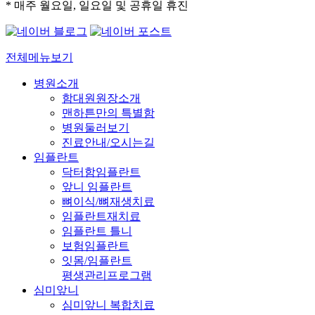
* 매주 월요일, 일요일 및 공휴일 휴진
전체메뉴보기
병원소개
함대원원장소개
맨하튼만의 특별함
병원둘러보기
진료안내/오시는길
임플란트
닥터함임플란트
앞니 임플란트
뼈이식/뼈재생치료
임플란트재치료
임플란트 틀니
보험임플란트
잇몸/임플란트
평생관리프로그램
심미앞니
심미앞니 복합치료