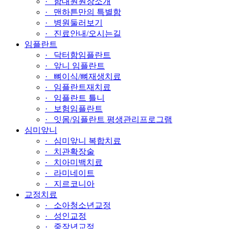
· 함대원원장소개
· 맨하튼만의 특별함
· 병원둘러보기
· 진료안내/오시는길
임플란트
· 닥터함임플란트
· 앞니 임플란트
· 뼈이식/뼈재생치료
· 임플란트재치료
· 임플란트 틀니
· 보험임플란트
· 잇몸/임플란트 평생관리프로그램
심미앞니
· 심미앞니 복합치료
· 치관확장술
· 치아미백치료
· 라미네이트
· 지르코니아
교정치료
· 소아청소년교정
· 성인교정
· 중장년교정