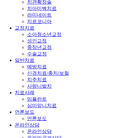
치관확장술
치아미백치료
라미네이트
지르코니아
교정치료
소아청소년교정
성인교정
중장년교정
수술교정
일반치료
예방치료
신경치료/충치/보철
치주치료
사랑니발치
치료사례
임플란트
심미앞니치료
언론보도
언론보도
온라인상담
온라인상담
온라인공개상담