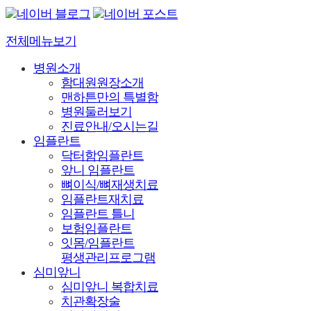
전체메뉴보기
병원소개
함대원원장소개
맨하튼만의 특별함
병원둘러보기
진료안내/오시는길
임플란트
닥터함임플란트
앞니 임플란트
뼈이식/뼈재생치료
임플란트재치료
임플란트 틀니
보험임플란트
잇몸/임플란트
평생관리프로그램
심미앞니
심미앞니 복합치료
치관확장술