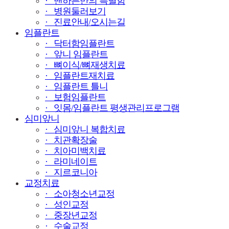
· 맨하튼만의 특별함
· 병원둘러보기
· 진료안내/오시는길
임플란트
· 닥터함임플란트
· 앞니 임플란트
· 뼈이식/뼈재생치료
· 임플란트재치료
· 임플란트 틀니
· 보험임플란트
· 잇몸/임플란트 평생관리프로그램
심미앞니
· 심미앞니 복합치료
· 치관확장술
· 치아미백치료
· 라미네이트
· 지르코니아
교정치료
· 소아청소년교정
· 성인교정
· 중장년교정
· 수술교정