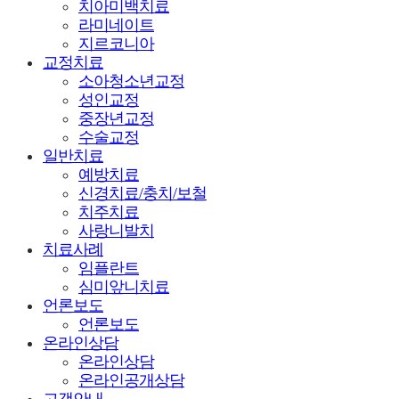
치아미백치료
라미네이트
지르코니아
교정치료
소아청소년교정
성인교정
중장년교정
수술교정
일반치료
예방치료
신경치료/충치/보철
치주치료
사랑니발치
치료사례
임플란트
심미앞니치료
언론보도
언론보도
온라인상담
온라인상담
온라인공개상담