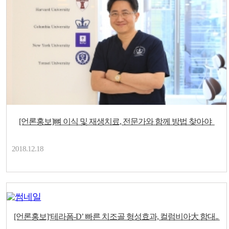
[언론홍보]뼈 이식 및 재생치료, 전문가와 함께 방법 찾아야
2018.12.18
[언론홍보]‘테라폼-D’ 빠른 치조골 형성효과, 컬럼비아大 함대..