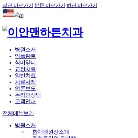
상단 바로가기
본문 바로가기
하단 바로가기
병원소개
임플란트
심미앞니
교정치료
일반치료
치료사례
언론보도
온라인상담
고객안내
전체메뉴보기
병원소개
· 함대원원장소개