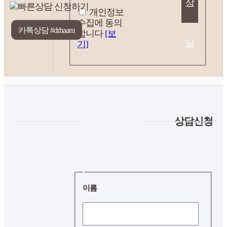
상
개인정보
수집에 동의
합니다
[보
담
기]
신
상담신청
청
전화상담/예약
온라인상담
문자상담 예약
이름