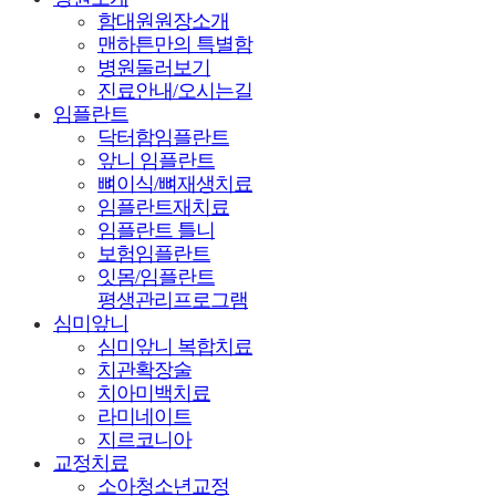
함대원원장소개
맨하튼만의 특별함
병원둘러보기
진료안내/오시는길
임플란트
닥터함임플란트
앞니 임플란트
뼈이식/뼈재생치료
임플란트재치료
임플란트 틀니
보험임플란트
잇몸/임플란트
평생관리프로그램
심미앞니
심미앞니 복합치료
치관확장술
치아미백치료
라미네이트
지르코니아
교정치료
소아청소년교정