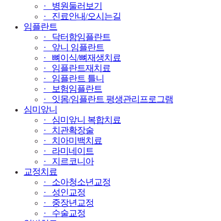
· 병원둘러보기
· 진료안내/오시는길
임플란트
· 닥터함임플란트
· 앞니 임플란트
· 뼈이식/뼈재생치료
· 임플란트재치료
· 임플란트 틀니
· 보험임플란트
· 잇몸/임플란트 평생관리프로그램
심미앞니
· 심미앞니 복합치료
· 치관확장술
· 치아미백치료
· 라미네이트
· 지르코니아
교정치료
· 소아청소년교정
· 성인교정
· 중장년교정
· 수술교정