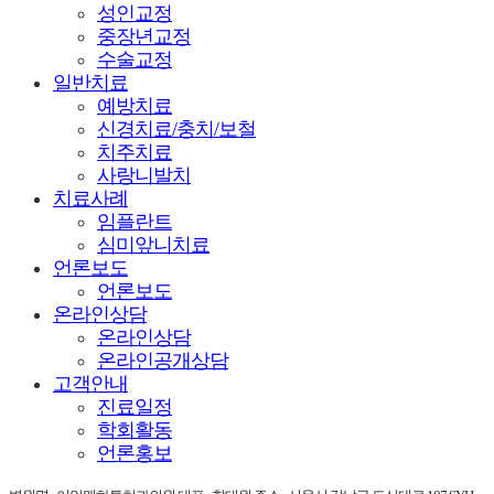
성인교정
중장년교정
수술교정
일반치료
예방치료
신경치료/충치/보철
치주치료
사랑니발치
치료사례
임플란트
심미앞니치료
언론보도
언론보도
온라인상담
온라인상담
온라인공개상담
고객안내
진료일정
학회활동
언론홍보