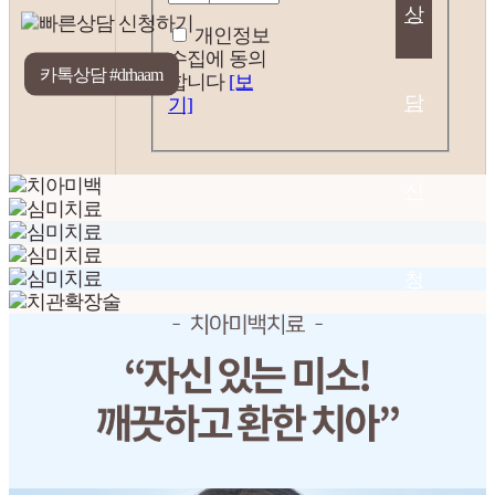
상
개인정보
수집에 동의
합니다
[보
담
기]
신
청