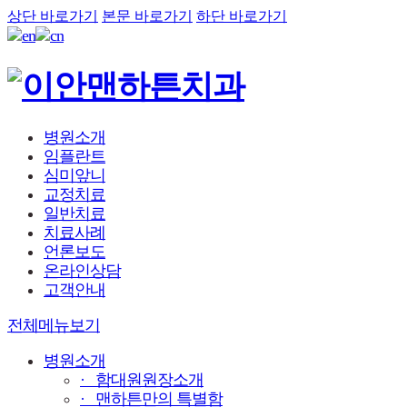
상단 바로가기
본문 바로가기
하단 바로가기
병원소개
임플란트
심미앞니
교정치료
일반치료
치료사례
언론보도
온라인상담
고객안내
전체메뉴보기
병원소개
· 함대원원장소개
· 맨하튼만의 특별함