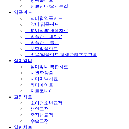
· 병원둘러보기
· 진료안내/오시는길
임플란트
· 닥터함임플란트
· 앞니 임플란트
· 뼈이식/뼈재생치료
· 임플란트재치료
· 임플란트 틀니
· 보험임플란트
· 잇몸/임플란트 평생관리프로그램
심미앞니
· 심미앞니 복합치료
· 치관확장술
· 치아미백치료
· 라미네이트
· 지르코니아
교정치료
· 소아청소년교정
· 성인교정
· 중장년교정
· 수술교정
일반치료