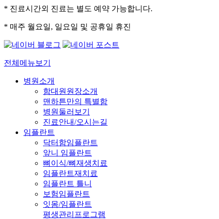
* 진료시간외 진료는 별도 예약 가능합니다.
* 매주 월요일, 일요일 및 공휴일 휴진
전체메뉴보기
병원소개
함대원원장소개
맨하튼만의 특별함
병원둘러보기
진료안내/오시는길
임플란트
닥터함임플란트
앞니 임플란트
뼈이식/뼈재생치료
임플란트재치료
임플란트 틀니
보험임플란트
잇몸/임플란트
평생관리프로그램