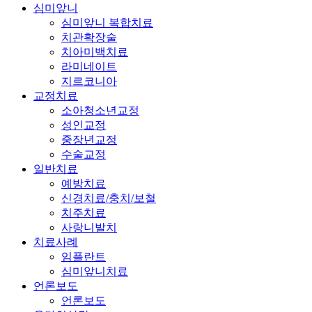
심미앞니
심미앞니 복합치료
치관확장술
치아미백치료
라미네이트
지르코니아
교정치료
소아청소년교정
성인교정
중장년교정
수술교정
일반치료
예방치료
신경치료/충치/보철
치주치료
사랑니발치
치료사례
임플란트
심미앞니치료
언론보도
언론보도